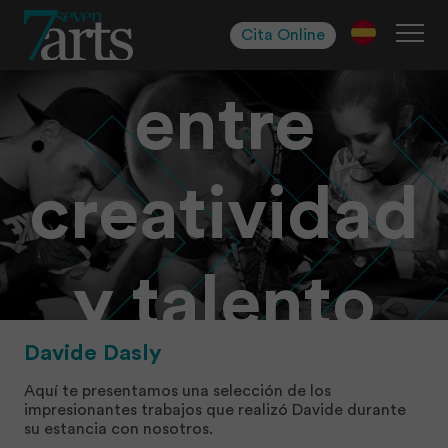
Skip
La fusión
to
Cita Online
navigation
Skip
to
entre
content
creatividad
y talento
Davide Dasly
artístico
Aquí te presentamos una selección de los
impresionantes trabajos que realizó Davide durante
su estancia con nosotros.