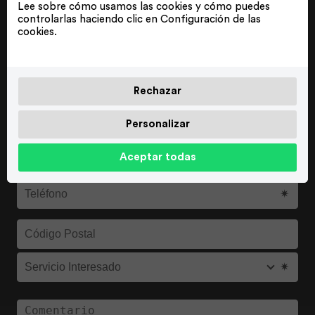
Cuéntanos tu idea y ayúdanos a visualizar tu tatuaje.
Lee sobre cómo usamos las cookies y cómo puedes
Indica en qué parte del cuerpo lo quieres y describe
controlarlas haciendo clic en Configuración de las
cómo te lo imaginas.
cookies.
Rechazar
Personalizar
Aceptar todas