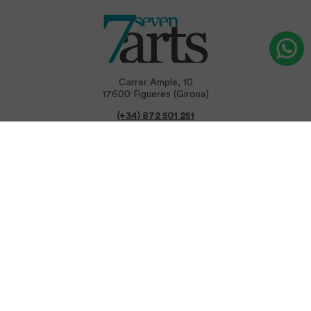
Carrer Ample, 10
17600 Figueres (Girona)
(+34) 872 501 251
info@sevenartstattoo.com
Aviso Legal
Política de Privacidad
Política de Cookies
Formulario de Desistimiento
Declaración de Accesibilidad
Configuración de Cookies