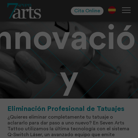
Skip
Tatuajes
to
Cita Online
navigation
Skip
Innovació
to
content
y
Segurida
Eliminación Profesional de Tatuajes
¿Quieres eliminar completamente tu tatuaje o
aclararlo para dar paso a uno nuevo? En Seven Arts
Tattoo utilizamos la última tecnología con el sistema
Q-Switch Láser, un avanzado equipo que emite